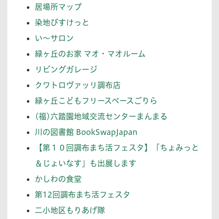
居場所マップ
染地びすけっと
い〜サロン
緑ヶ丘のお家 マオ・マオルーム
リビングガレージ
クワトロヴァッリ調布店
緑ヶ丘こどもフリースペースごりら
(福)六踏園地域交流センターまんまる
川の図書館 BookSwapJapan
【第１０回調布まち活フェスタ】「ちょみっと
＆じょいなす」も出展します
かしわの食堂
第12回調布まち活フェスタ
二小地区もりあげ隊