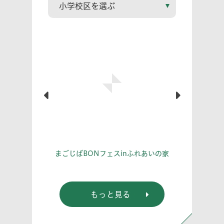
こう！
あな
まごじばBONフェスinふれあいの家
もっと見る