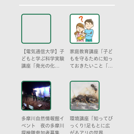
【電気通信大学】子
家庭教育講座「子ど
どもと学ぶ科学実験
もを守るために知っ
講座「発光の化
ておきたいこと「プ
学 -電気を使わな
ライベートゾーン」
い光-」
どう伝える? (幼児
編)」
多摩川自然情報館イ
環境講座「知ってび
ベント 夜の多摩川
っくり!足もとに広
探検隊参加者募集
がるアリの世界 ア