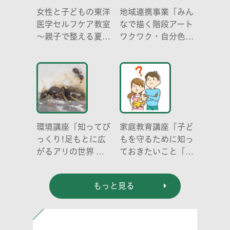
女性と子どもの東洋
地域連携事業「みん
医学セルフケア教室
なで描く階段アート
～親子で整える夏休
ワクワク・自分色の
み明けのこころとか
世界」
らだ～
環境講座「知ってび
家庭教育講座「子ど
っくり!足もとに広
もを守るために知っ
がるアリの世界 ア
ておきたいこと「プ
リの働き方と社会の
ライベートゾーン」
成り立ち、生態系に
どう伝える? (幼児
もっと見る
おける役割」
編)」