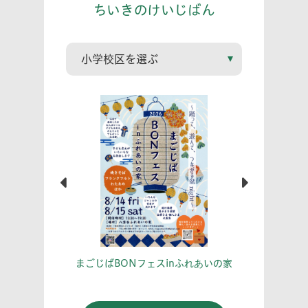
ちいきのけいじばん
こう！
あな
まごじばBONフェスinふれあいの家