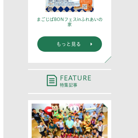
篤記念館に行
あなたの
まごじばBONフェスinふれあいの
家
もっと見る
FEATURE
特集記事