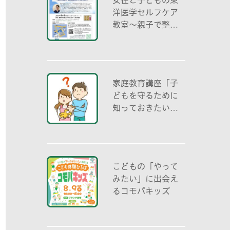
洋医学セルフケア
教室～親子で整え
る夏休み明けのこ
ころとからだ～
家庭教育講座「子
どもを守るために
知っておきたいこ
と「プライベート
ゾーン」どう伝え
る? (幼児編)」
こどもの「やって
みたい」に出会え
るコモパキッズ