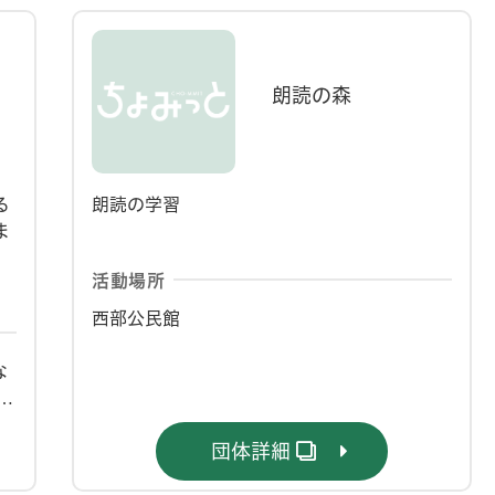
2026年の夏休みは実
こう！
朗読の森
る
朗読の学習
ま
活動場所
西部公民館
な
ク
に
団体詳細