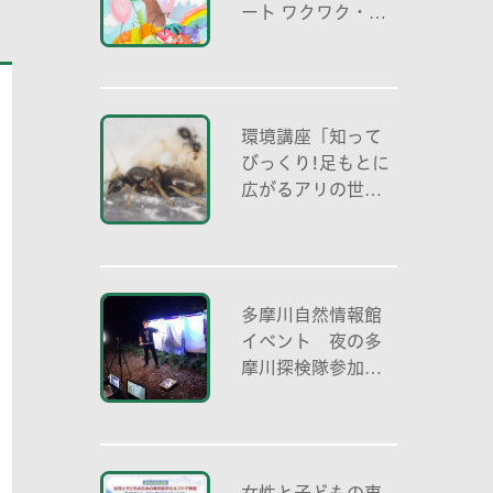
ート ワクワク・自
分色の世界」
環境講座「知って
びっくり!足もとに
広がるアリの世界
アリの働き方と社
会の成り立ち、生
態系における役
割」
多摩川自然情報館
イベント 夜の多
摩川探検隊参加者
募集
女性と子どもの東