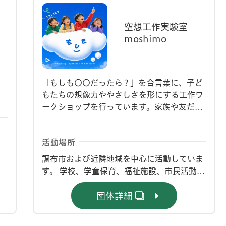
空想工作実験室
moshimo
「もしも〇〇だったら？」を合言葉に、子ど
もたちの想像力ややさしさを形にする工作ワ
ークショップを行っています。家族や友だ
ち、地域の人々への思いやりや気づきを出発
点に、ユニバーサルデザインの考え方にも触
活動場所
れながら、発想する力・伝える力・つくる力
を育む活動を行っています。
調布市および近隣地域を中心に活動していま
す。 学校、学童保育、福祉施設、市民活動施
設などを主な活動場所とし、 地域とのつなが
団体詳細
りを大切にしながら活動しています。