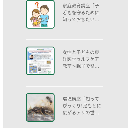
家庭教育講座「子
どもを守るために
知っておきたいこ
と「プライベート
ゾーン」どう伝え
る? (幼児編)」
女性と子どもの東
洋医学セルフケア
教室～親子で整え
る夏休み明けのこ
ころとからだ～
環境講座「知って
びっくり!足もとに
広がるアリの世界
アリの働き方と社
会の成り立ち、生