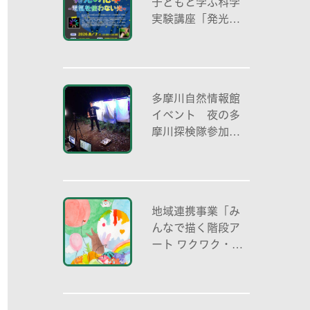
子どもと学ぶ科学
実験講座「発光の
化学 -電気を使わ
ない光-」
多摩川自然情報館
イベント 夜の多
摩川探検隊参加者
募集
地域連携事業「み
んなで描く階段ア
ート ワクワク・自
分色の世界」