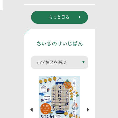
態系における役
割」
もっと見る
ちいきのけいじばん