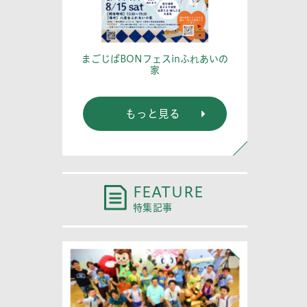
篤記念館に行
あなたの
まごじばBONフェスinふれあいの
家
もっと見る
FEATURE
特集記事