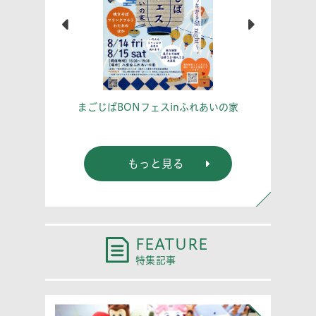
学習室
あな
まごじばBONフェスinふれあいの家
もっと見る
FEATURE
特集記事