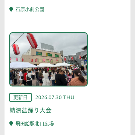
石原小前公園
更新日
2026.07.30 THU
納涼盆踊り大会
飛田給駅北口広場