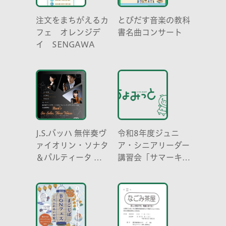
注文をまちがえるカ
とびだす音楽の教科
フェ オレンジデ
書名曲コンサート
イ SENGAWA
J.S.バッハ 無伴奏ヴ
令和8年度ジュニ
ァイオリン・ソナタ
ア・シニアリーダー
＆パルティータ 全
講習会「サマーキャ
曲演奏会 vl. 川口
ンプ」
祐貴 川口尭史 伊東
真奈