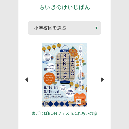
ちいきのけいじばん
こう！
あな
まごじばBONフェスinふれあいの家