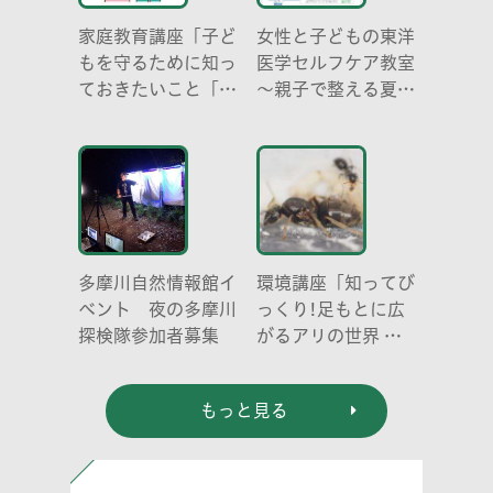
家庭教育講座「子ど
女性と子どもの東洋
もを守るために知っ
医学セルフケア教室
ておきたいこと「プ
～親子で整える夏休
ライベートゾーン」
み明けのこころとか
どう伝える? (幼児
らだ～
編)」
多摩川自然情報館イ
環境講座「知ってび
ベント 夜の多摩川
っくり!足もとに広
探検隊参加者募集
がるアリの世界 ア
リの働き方と社会の
成り立ち、生態系に
もっと見る
おける役割」