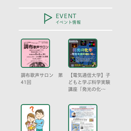
EVENT
イベント情報
調布歌声サロン 第
【電気通信大学】子
41回
どもと学ぶ科学実験
講座「発光の化
学 -電気を使わな
い光-」