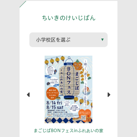
ちいきのけいじばん
こう！
あな
まごじばBONフェスinふれあいの家