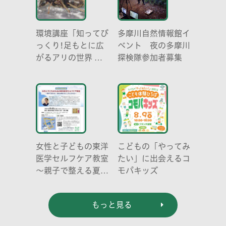
環境講座「知ってび
多摩川自然情報館イ
っくり!足もとに広
ベント 夜の多摩川
がるアリの世界 ア
探検隊参加者募集
リの働き方と社会の
成り立ち、生態系に
おける役割」
女性と子どもの東洋
こどもの「やってみ
医学セルフケア教室
たい」に出会えるコ
～親子で整える夏休
モパキッズ
み明けのこころとか
らだ～
もっと見る