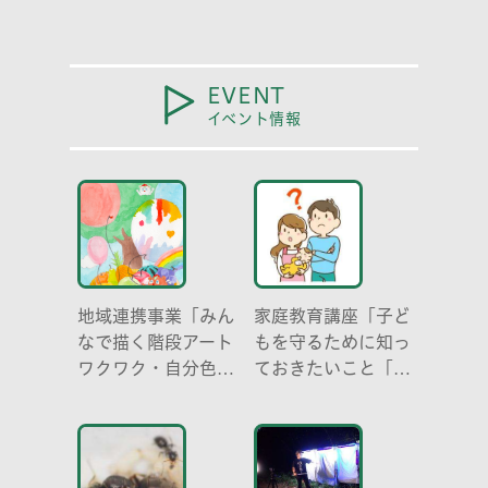
EVENT
イベント情報
地域連携事業「みん
家庭教育講座「子ど
なで描く階段アート
もを守るために知っ
ワクワク・自分色の
ておきたいこと「プ
世界」
ライベートゾーン」
どう伝える? (幼児
編)」