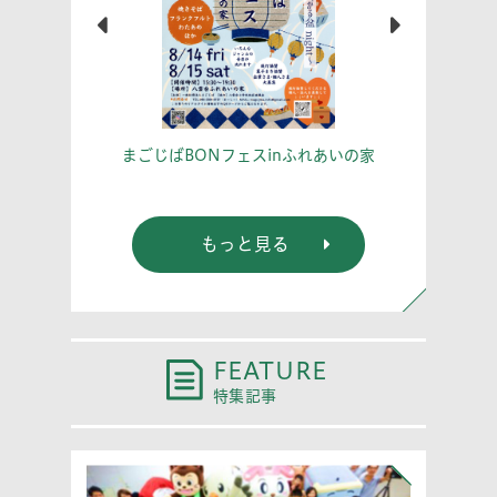
こう！
あな
まごじばBONフェスinふれあいの家
もっと見る
FEATURE
特集記事