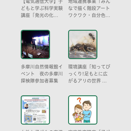
【電気通信大学】子
地域連携事業「みん
どもと学ぶ科学実験
なで描く階段アート
講座「発光の化
ワクワク・自分色の
学 -電気を使わな
世界」
い光-」
多摩川自然情報館イ
環境講座「知ってび
ベント 夜の多摩川
っくり!足もとに広
探検隊参加者募集
がるアリの世界 ア
リの働き方と社会の
成り立ち、生態系に
おける役割」