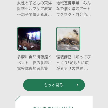
女性と子どもの東洋
地域連携事業「みん
医学セルフケア教室
なで描く階段アート
～親子で整える夏休
ワクワク・自分色の
み明けのこころとか
世界」
らだ～
多摩川自然情報館イ
環境講座「知ってび
ベント 夜の多摩川
っくり!足もとに広
探検隊参加者募集
がるアリの世界 ア
リの働き方と社会の
成り立ち、生態系に
もっと見る
おける役割」