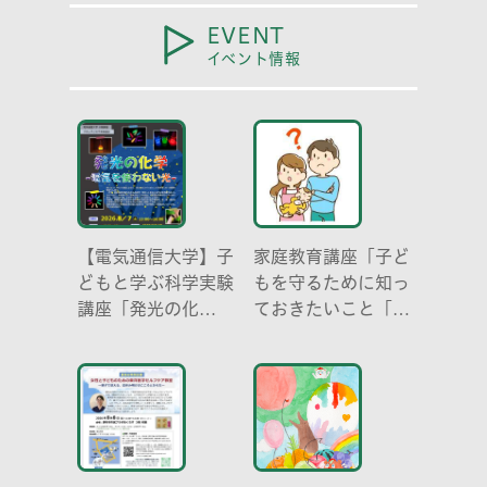
EVENT
イベント情報
【電気通信大学】子
家庭教育講座「子ど
どもと学ぶ科学実験
もを守るために知っ
講座「発光の化
ておきたいこと「プ
学 -電気を使わな
ライベートゾーン」
い光-」
どう伝える? (幼児
編)」