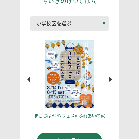
ちいきのけいじばん
こう！
あな
まごじばBONフェスinふれあいの家