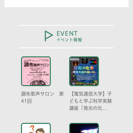
EVENT
イベント情報
調布歌声サロン 第
【電気通信大学】子
41回
どもと学ぶ科学実験
講座「発光の化
学 -電気を使わな
い光-」