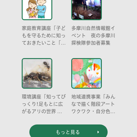
家庭教育講座「子ど
多摩川自然情報館イ
もを守るために知っ
ベント 夜の多摩川
ておきたいこと「プ
探検隊参加者募集
ライベートゾーン」
どう伝える? (幼児
編)」
環境講座「知ってび
地域連携事業「みん
っくり!足もとに広
なで描く階段アート
がるアリの世界 ア
ワクワク・自分色の
リの働き方と社会の
世界」
成り立ち、生態系に
もっと見る
おける役割」