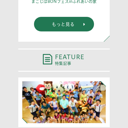
こう！
あな
まごじばBONフェスinふれあいの家
もっと見る
FEATURE
特集記事