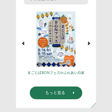
こう！
あな
まごじばBONフェスinふれあいの家
もっと見る