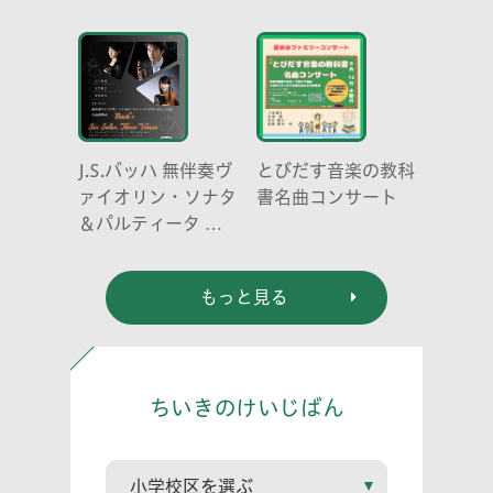
元京都大学原子炉実
験所・小出裕章氏講
演会
J.S.バッハ 無伴奏ヴ
とびだす音楽の教科
ァイオリン・ソナタ
書名曲コンサート
＆パルティータ 全
曲演奏会 vl. 川口
祐貴 川口尭史 伊東
もっと見る
真奈
ちいきのけいじばん