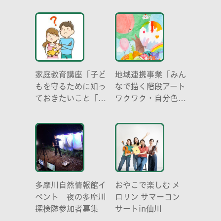
らだ～
成り立ち、生態系に
おける役割」
家庭教育講座「子ど
地域連携事業「みん
もを守るために知っ
なで描く階段アート
ておきたいこと「プ
ワクワク・自分色の
ライベートゾーン」
世界」
どう伝える? (幼児
編)」
多摩川自然情報館イ
おやこで楽しむ メ
ベント 夜の多摩川
ロリン サマーコン
探検隊参加者募集
サートin仙川