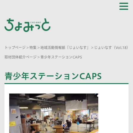
トップページ
>
特集
>
地域活動情報紙「じょいなす」
>
じょいなす（Vol.18）
取材団体紹介ページ
>
青少年ステーションCAPS
青少年ステーションCAPS