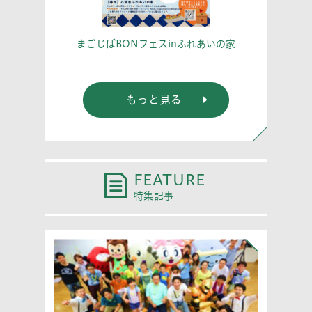
こう！
あな
まごじばBONフェスinふれあいの家
もっと見る
FEATURE
特集記事