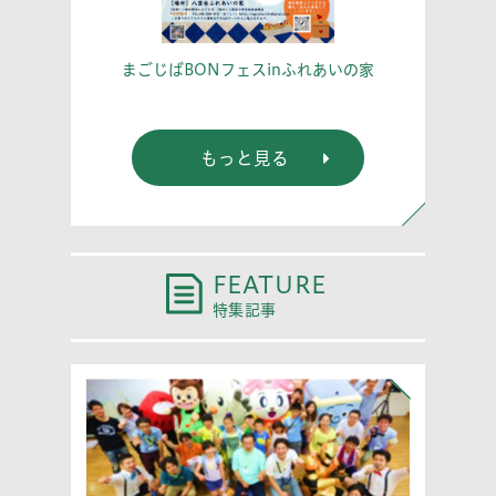
こう！
あな
まごじばBONフェスinふれあいの家
もっと見る
FEATURE
特集記事