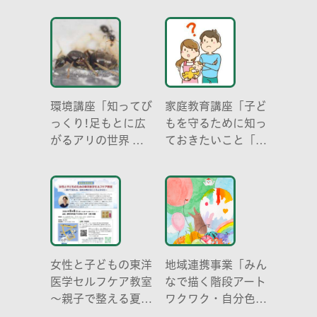
い光-」
環境講座「知ってび
家庭教育講座「子ど
っくり!足もとに広
もを守るために知っ
がるアリの世界 ア
ておきたいこと「プ
リの働き方と社会の
ライベートゾーン」
成り立ち、生態系に
どう伝える? (幼児
おける役割」
編)」
女性と子どもの東洋
地域連携事業「みん
医学セルフケア教室
なで描く階段アート
～親子で整える夏休
ワクワク・自分色の
み明けのこころとか
世界」