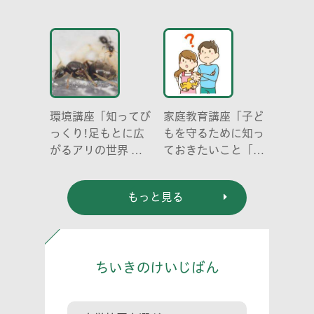
世界」
み明けのこころとか
らだ～
環境講座「知ってび
家庭教育講座「子ど
っくり!足もとに広
もを守るために知っ
がるアリの世界 ア
ておきたいこと「プ
リの働き方と社会の
ライベートゾーン」
成り立ち、生態系に
どう伝える? (幼児
もっと見る
おける役割」
編)」
ちいきのけいじばん