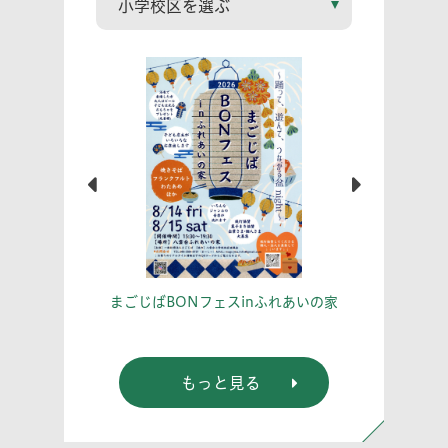
こう！
あな
まごじばBONフェスinふれあいの家
もっと見る