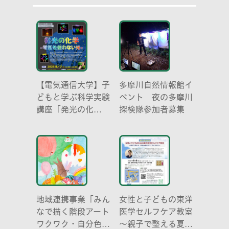
【電気通信大学】子
多摩川自然情報館イ
どもと学ぶ科学実験
ベント 夜の多摩川
講座「発光の化
探検隊参加者募集
学 -電気を使わな
い光-」
地域連携事業「みん
女性と子どもの東洋
なで描く階段アート
医学セルフケア教室
ワクワク・自分色の
～親子で整える夏休