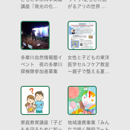
講座「発光の化
がるアリの世界 ア
学 -電気を使わな
リの働き方と社会の
い光-」
成り立ち、生態系に
おける役割」
多摩川自然情報館イ
女性と子どもの東洋
ベント 夜の多摩川
医学セルフケア教室
探検隊参加者募集
～親子で整える夏休
み明けのこころとか
らだ～
家庭教育講座「子ど
地域連携事業「みん
もを守るために知っ
なで描く階段アート