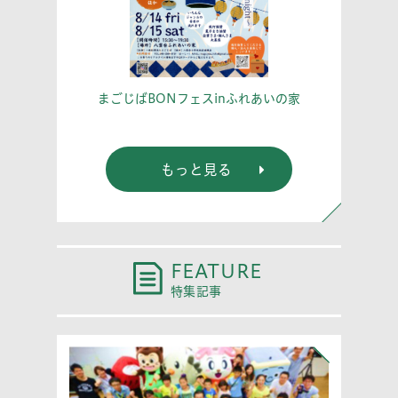
こう！
あな
まごじばBONフェスinふれあいの家
もっと見る
FEATURE
特集記事