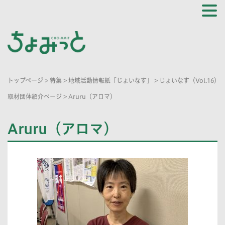
トップページ
>
特集
>
地域活動情報紙「じょいなす」
>
じょいなす（Vol.16）
取材団体紹介ページ
>
Aruru（アロマ）
Aruru（アロマ）