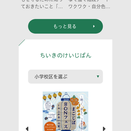
ておきたいこと「プ
ワクワク・自分色の
ライベートゾーン」
世界」
どう伝える? (幼児
もっと見る
編)」
ちいきのけいじばん