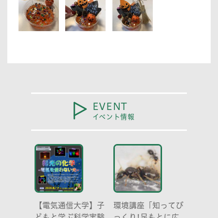
EVENT
イベント情報
【電気通信大学】子
環境講座「知ってび
どもと学ぶ科学実験
っくり!足もとに広