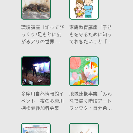
環境講座「知ってび
家庭教育講座「子ど
っくり!足もとに広
もを守るために知っ
がるアリの世界 ア
ておきたいこと「プ
リの働き方と社会の
ライベートゾーン」
成り立ち、生態系に
どう伝える? (幼児
おける役割」
編)」
多摩川自然情報館イ
地域連携事業「みん
ベント 夜の多摩川
なで描く階段アート
探検隊参加者募集
ワクワク・自分色の
世界」