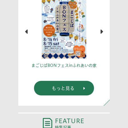
こう！
あな
まごじばBONフェスinふれあいの家
もっと見る
FEATURE
特集記事