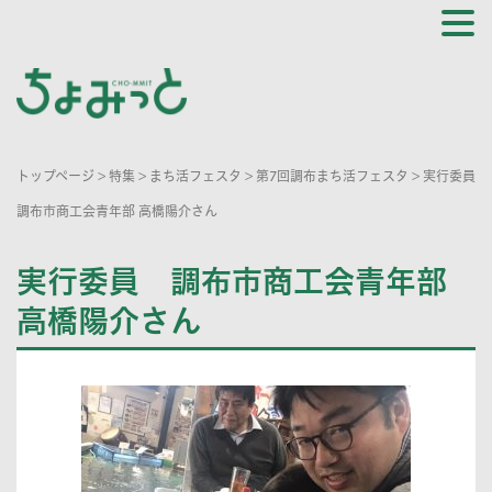
トップページ
>
特集
>
まち活フェスタ
>
第7回調布まち活フェスタ
>
実行委員
調布市商工会青年部 高橋陽介さん
実行委員 調布市商工会青年部
高橋陽介さん