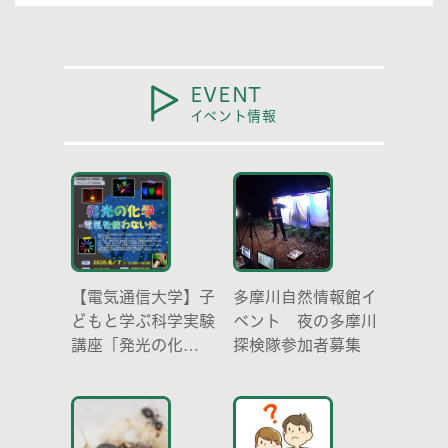
EVENT
イベント情報
【電気通信大学】子
多摩川自然情報館イ
どもと学ぶ科学実験
ベント 夜の多摩川
講座「発光の化
探検隊参加者募集
学 -電気を使わな
い光-」