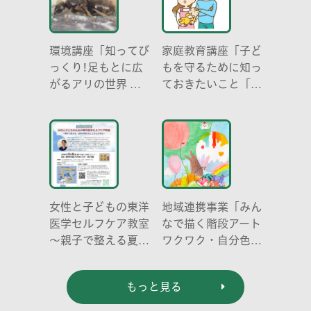
環境講座「知ってび
家庭教育講座「子ど
っくり!足もとに広
もを守るために知っ
がるアリの世界 ア
ておきたいこと「プ
リの働き方と社会の
ライベートゾーン」
成り立ち、生態系に
どう伝える? (幼児
おける役割」
編)」
女性と子どもの東洋
地域連携事業「みん
医学セルフケア教室
なで描く階段アート
～親子で整える夏休
ワクワク・自分色の
み明けのこころとか
世界」
らだ～
もっと見る