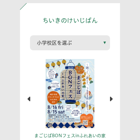
ちいきのけいじばん
こう！
あな
まごじばBONフェスinふれあいの家