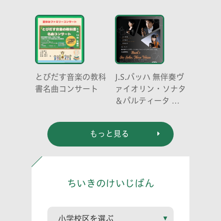
とびだす音楽の教科
J.S.バッハ 無伴奏ヴ
書名曲コンサート
ァイオリン・ソナタ
＆パルティータ 全
曲演奏会 vl. 川口
祐貴 川口尭史 伊東
もっと見る
真奈
ちいきのけいじばん