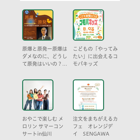
原爆と原発ー原爆は
こどもの「やってみ
ダメなのに、どうし
たい」に出会えるコ
て原発はいいの？
モパキッズ
元京都大学原子炉実
験所・小出裕章氏講
演会
おやこで楽しむ メ
注文をまちがえるカ
ロリン サマーコン
フェ オレンジデ
サートin仙川
イ SENGAWA