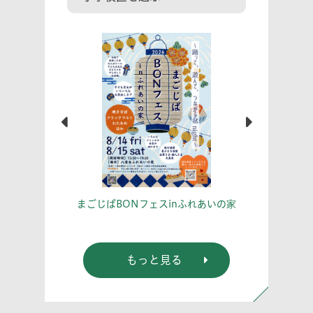
こう！
あな
まごじばBONフェスinふれあいの家
もっと見る