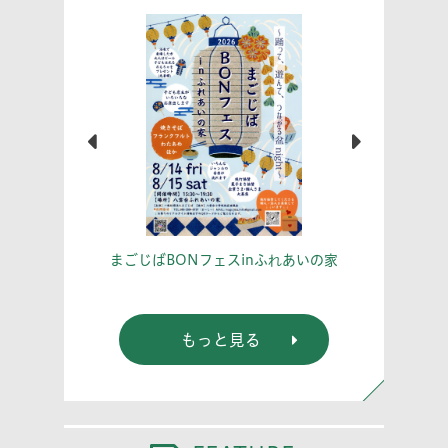
こう！
あな
まごじばBONフェスinふれあいの家
もっと見る