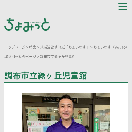
トップページ
>
特集
>
地域活動情報紙「じょいなす」
>
じょいなす（Vol.16）
取材団体紹介ページ
>
調布市立緑ヶ丘児童館
調布市立緑ヶ丘児童館