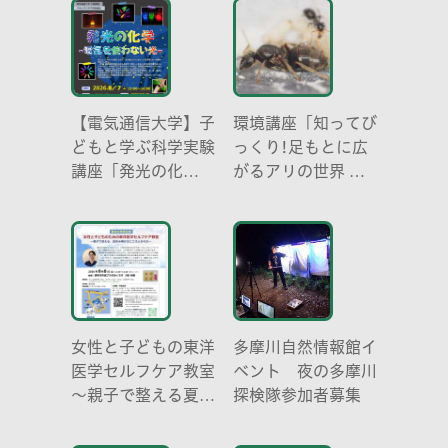
【電気通信大学】子
環境講座「知ってび
どもと学ぶ科学実験
っくり!足もとに広
講座「発光の化
がるアリの世界 ア
学 -電気を使わな
リの働き方と社会の
い光-」
成り立ち、生態系に
おける役割」
女性と子どもの東洋
多摩川自然情報館イ
医学セルフケア教室
ベント 夜の多摩川
～親子で整える夏休
探検隊参加者募集
み明けのこころとか
らだ～