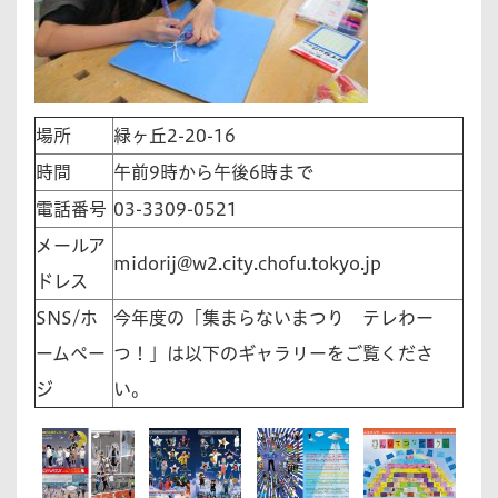
場所
緑ヶ丘2-20-16
時間
午前9時から午後6時まで
電話番号
03-3309-0521
メールア
midorij@w2.city.chofu.tokyo.jp
ドレス
SNS/ホ
今年度の「集まらないまつり テレわー
ームペー
つ！」は以下のギャラリーをご覧くださ
ジ
い。