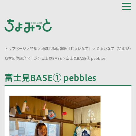
トップページ
>
特集
>
地域活動情報紙「じょいなす」
>
じょいなす（Vol.18）
取材団体紹介ページ
>
富士見BASE
>
富士見BASE① pebbles
富士見BASE① pebbles