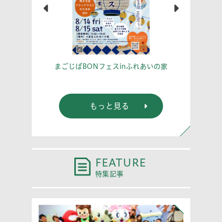
こう！
あな
まごじばBONフェスinふれあいの家
もっと見る
FEATURE
特集記事