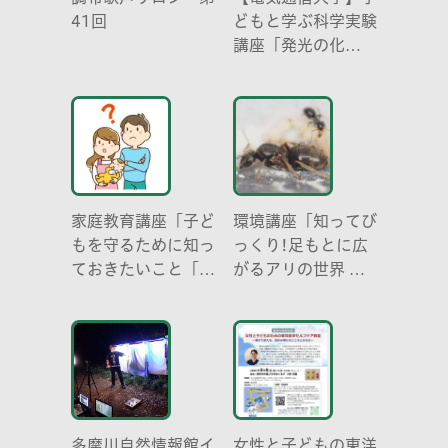
41回
どもと学ぶ科学実験
講座「発光の化
学 -電気を使わな
い光-」
家庭教育講座「子ど
環境講座「知ってび
もを守るために知っ
っくり!足もとに広
ておきたいこと「プ
がるアリの世界 ア
ライベートゾーン」
リの働き方と社会の
どう伝える? (幼児
成り立ち、生態系に
編)」
おける役割」
多摩川自然情報館イ
女性と子どもの東洋