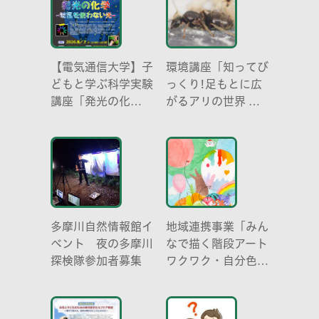
【電気通信大学】子
環境講座「知ってび
どもと学ぶ科学実験
っくり!足もとに広
講座「発光の化
がるアリの世界 ア
学 -電気を使わな
リの働き方と社会の
い光-」
成り立ち、生態系に
おける役割」
多摩川自然情報館イ
地域連携事業「みん
ベント 夜の多摩川
なで描く階段アート
探検隊参加者募集
ワクワク・自分色の
世界」