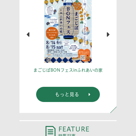
こう！
あな
まごじばBONフェスinふれあいの家
もっと見る
FEATURE
特集記事