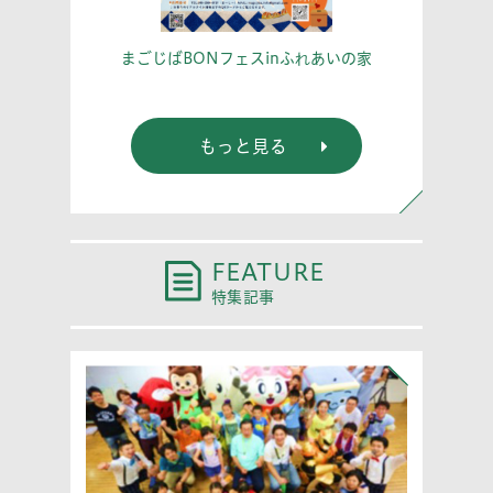
こう！
あな
まごじばBONフェスinふれあいの家
もっと見る
FEATURE
特集記事