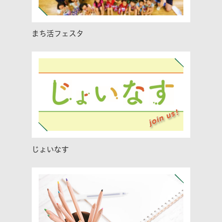
まち活フェスタ
じょいなす