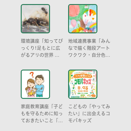
らだ～
環境講座「知ってび
地域連携事業「みん
っくり!足もとに広
なで描く階段アート
がるアリの世界 ア
ワクワク・自分色の
リの働き方と社会の
世界」
成り立ち、生態系に
おける役割」
家庭教育講座「子ど
こどもの「やってみ
もを守るために知っ
たい」に出会えるコ
ておきたいこと「プ
モパキッズ
ライベートゾーン」