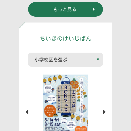
どう伝える? (幼児
もっと見る
編)」
ちいきのけいじばん