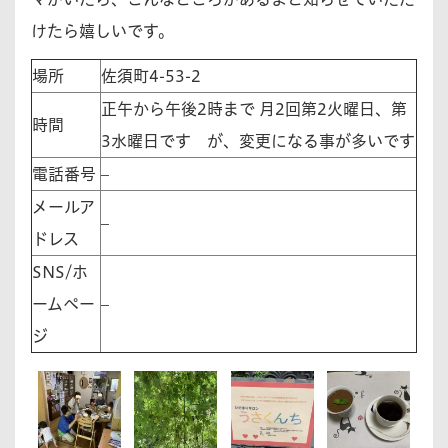
けたら嬉しいです。
場所
佐須町4-53-2
正午から午後2時まで 月2回第2火曜日、第
時間
3水曜日です が、変更になる事が多いです
電話番号
–
メールア
–
ドレス
SNS/ホ
ームペー
–
ジ