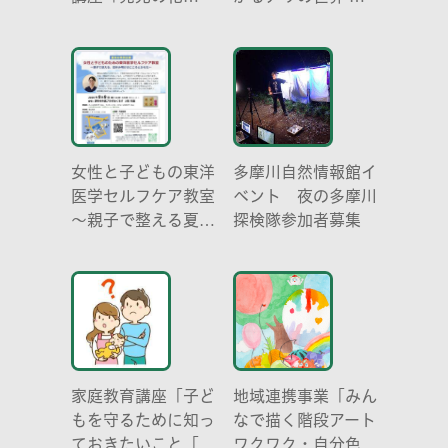
学 -電気を使わな
リの働き方と社会の
い光-」
成り立ち、生態系に
おける役割」
女性と子どもの東洋
多摩川自然情報館イ
医学セルフケア教室
ベント 夜の多摩川
～親子で整える夏休
探検隊参加者募集
み明けのこころとか
らだ～
家庭教育講座「子ど
地域連携事業「みん
もを守るために知っ
なで描く階段アート
ておきたいこと「プ
ワクワク・自分色の