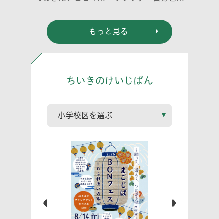
ライベートゾーン」
世界」
どう伝える? (幼児
もっと見る
編)」
ちいきのけいじばん