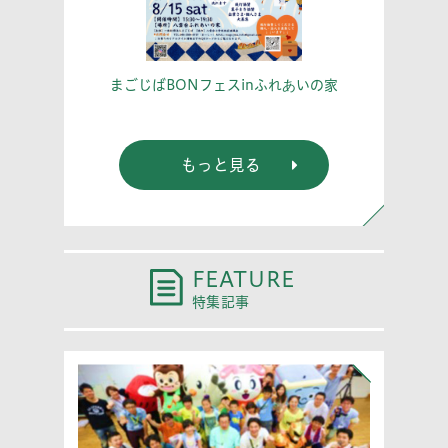
こう！
あな
まごじばBONフェスinふれあいの家
もっと見る
FEATURE
特集記事