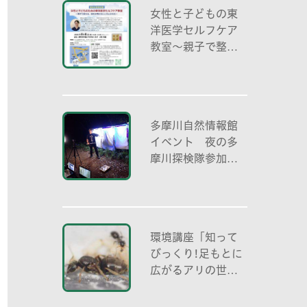
女性と子どもの東
洋医学セルフケア
教室～親子で整え
る夏休み明けのこ
ころとからだ～
多摩川自然情報館
イベント 夜の多
摩川探検隊参加者
募集
環境講座「知って
びっくり!足もとに
広がるアリの世界
アリの働き方と社
会の成り立ち、生