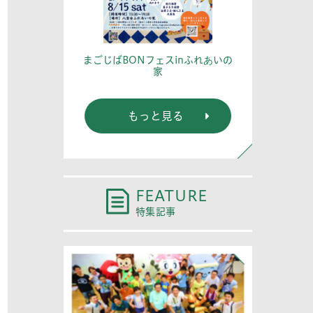
篤記念館に行
あなたの
まごじばBONフェスinふれあいの
家
もっと見る
FEATURE
特集記事