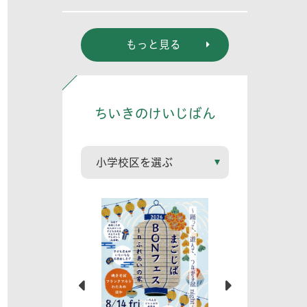
態系における役
割」
もっと見る
ちいきのけいじばん