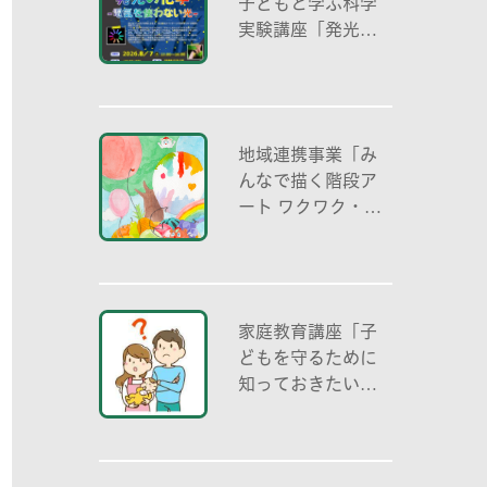
子どもと学ぶ科学
実験講座「発光の
化学 -電気を使わ
ない光-」
地域連携事業「み
んなで描く階段ア
ート ワクワク・自
分色の世界」
家庭教育講座「子
どもを守るために
知っておきたいこ
と「プライベート
ゾーン」どう伝え
る? (幼児編)」