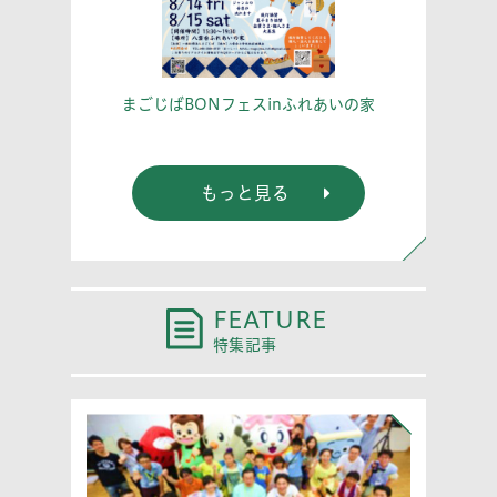
こう！
あな
まごじばBONフェスinふれあいの家
もっと見る
FEATURE
特集記事