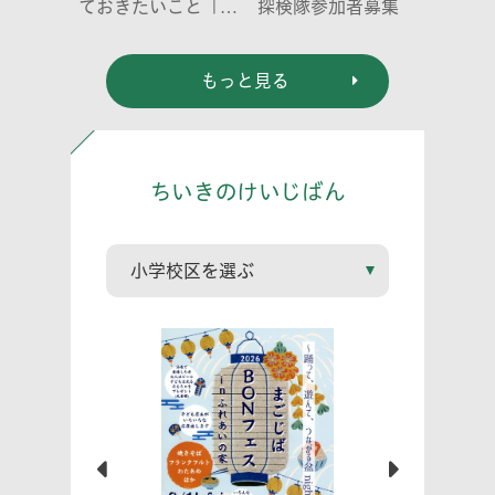
ておきたいこと「プ
探検隊参加者募集
ライベートゾーン」
どう伝える? (幼児
もっと見る
編)」
ちいきのけいじばん