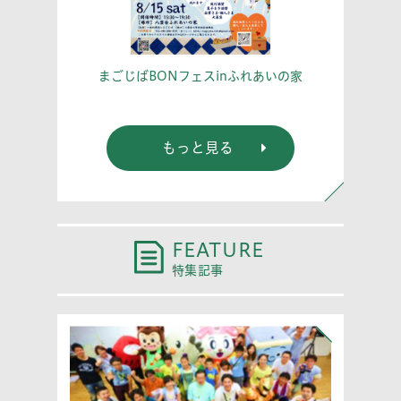
こう！
あな
まごじばBONフェスinふれあいの家
もっと見る
FEATURE
特集記事