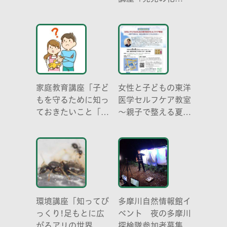
学 -電気を使わな
い光-」
家庭教育講座「子ど
女性と子どもの東洋
もを守るために知っ
医学セルフケア教室
ておきたいこと「プ
～親子で整える夏休
ライベートゾーン」
み明けのこころとか
どう伝える? (幼児
らだ～
編)」
環境講座「知ってび
多摩川自然情報館イ
っくり!足もとに広
ベント 夜の多摩川
がるアリの世界 ア
探検隊参加者募集