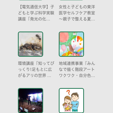
【電気通信大学】子
女性と子どもの東洋
どもと学ぶ科学実験
医学セルフケア教室
講座「発光の化
～親子で整える夏休
学 -電気を使わな
み明けのこころとか
い光-」
らだ～
環境講座「知ってび
地域連携事業「みん
っくり!足もとに広
なで描く階段アート
がるアリの世界 ア
ワクワク・自分色の
リの働き方と社会の
世界」
成り立ち、生態系に
おける役割」