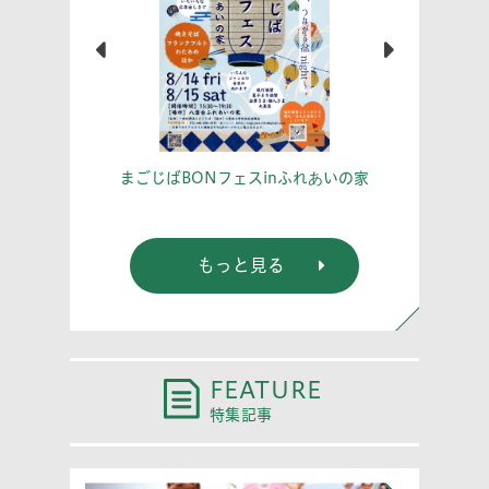
こう！
あな
まごじばBONフェスinふれあいの家
もっと見る
FEATURE
特集記事