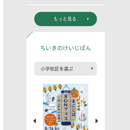
態系における役
割」
もっと見る
ちいきのけいじばん