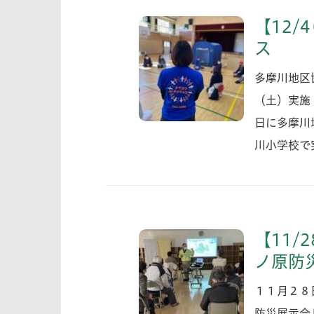
【12/
ス
多摩川地区
（土）実施
日に多摩川
川小学校で
【11/
ノ原防
１１月２８
防災展示会