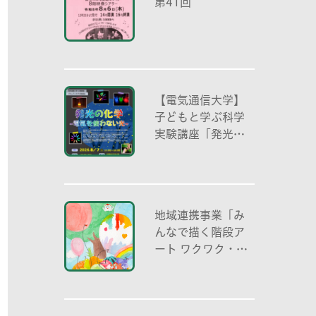
第41回
【電気通信大学】
子どもと学ぶ科学
実験講座「発光の
化学 -電気を使わ
ない光-」
地域連携事業「み
んなで描く階段ア
ート ワクワク・自
分色の世界」