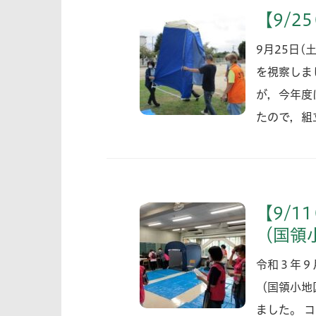
【9/2
9月25日
を視察しま
が，今年度
たので，組
【9/1
（国領
令和３年９
（国領小地
ました。 