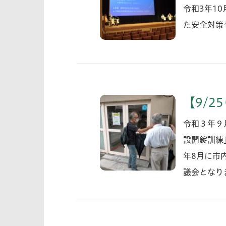
令和3年1
た安全対策
【9/2
令和３年９
設開錠訓練
年8月に市
議会となり