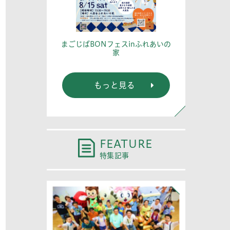
篤記念館に行
あなたの
まごじばBONフェスinふれあいの
家
もっと見る
FEATURE
特集記事