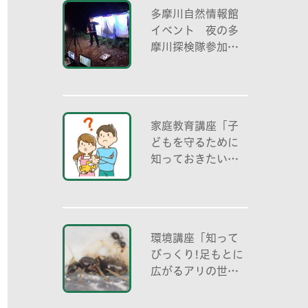
多摩川自然情報館
イベント 夜の多
摩川探検隊参加者
募集
家庭教育講座「子
どもを守るために
知っておきたいこ
と「プライベート
ゾーン」どう伝え
る? (幼児編)」
環境講座「知って
びっくり!足もとに
広がるアリの世界
アリの働き方と社
会の成り立ち、生