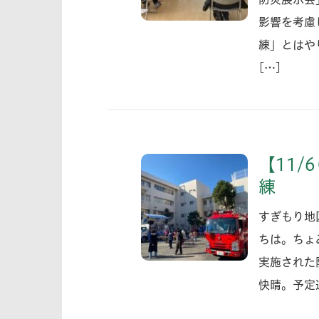
影響を考慮
練」とはや
[…]
【11/
練
すぎもり地
ちは。ちょ
実施された
快晴。予定