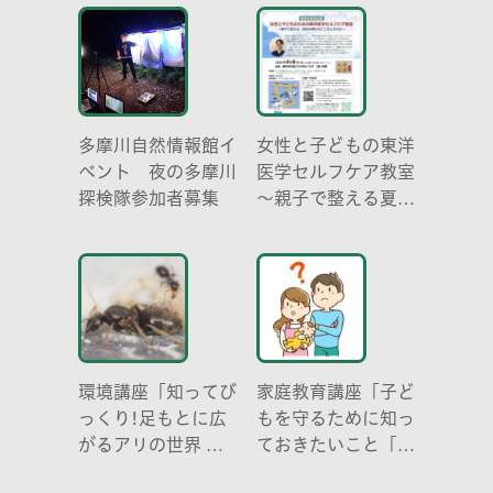
多摩川自然情報館イ
女性と子どもの東洋
ベント 夜の多摩川
医学セルフケア教室
探検隊参加者募集
～親子で整える夏休
み明けのこころとか
らだ～
環境講座「知ってび
家庭教育講座「子ど
っくり!足もとに広
もを守るために知っ
がるアリの世界 ア
ておきたいこと「プ
リの働き方と社会の
ライベートゾーン」