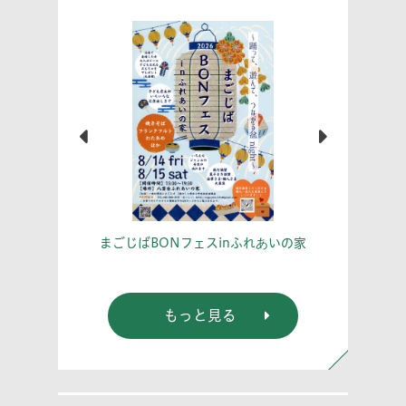
こう！
あな
まごじばBONフェスinふれあいの家
もっと見る