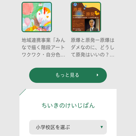
成り立ち、生態系に
どう伝える? (幼児
おける役割」
編)」
地域連携事業「みん
原爆と原発ー原爆は
なで描く階段アート
ダメなのに、どうし
ワクワク・自分色の
て原発はいいの？
世界」
元京都大学原子炉実
験所・小出裕章氏講
もっと見る
演会
ちいきのけいじばん