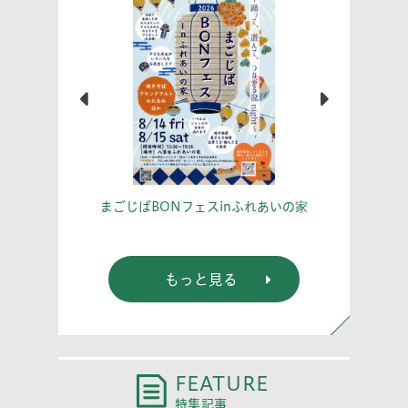
こう！
あな
まごじばBONフェスinふれあいの家
もっと見る
FEATURE
特集記事