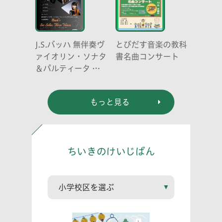
J.S.バッハ 無伴奏ヴ
とびだす音楽の教科
ァイオリン・ソナタ
書名曲コンサート
＆パルティータ 全
曲演奏会 vl. 川口
祐貴 川口尭史 伊東
もっと見る
真奈
ちいきのけいじばん