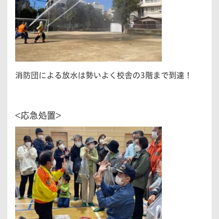
消防団による放水は勢いよく校舎の3階まで到達！
<応急処置>