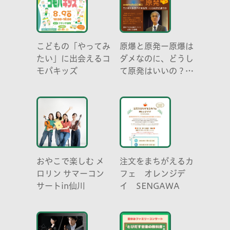
こどもの「やってみ
原爆と原発ー原爆は
たい」に出会えるコ
ダメなのに、どうし
モパキッズ
て原発はいいの？
元京都大学原子炉実
験所・小出裕章氏講
演会
おやこで楽しむ メ
注文をまちがえるカ
ロリン サマーコン
フェ オレンジデ
サートin仙川
イ SENGAWA