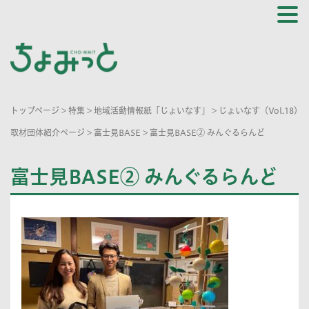
トップページ
>
特集
>
地域活動情報紙「じょいなす」
>
じょいなす（Vol.18）
取材団体紹介ページ
>
富士見BASE
>
富士見BASE② みんぐるらんど
富士見BASE② みんぐるらんど