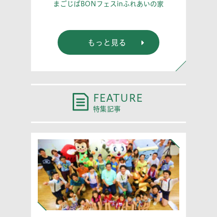
こう！
あな
まごじばBONフェスinふれあいの家
もっと見る
FEATURE
特集記事