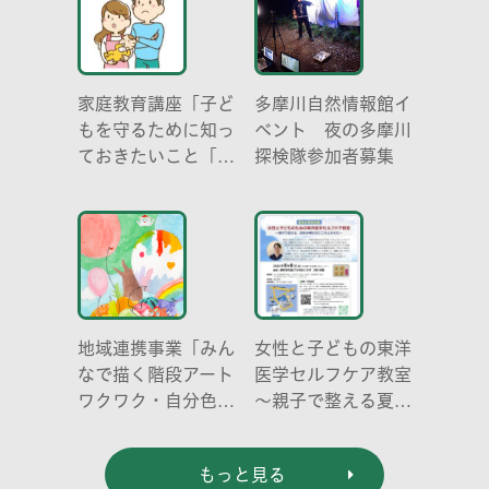
家庭教育講座「子ど
多摩川自然情報館イ
もを守るために知っ
ベント 夜の多摩川
ておきたいこと「プ
探検隊参加者募集
ライベートゾーン」
どう伝える? (幼児
編)」
地域連携事業「みん
女性と子どもの東洋
なで描く階段アート
医学セルフケア教室
ワクワク・自分色の
～親子で整える夏休
世界」
み明けのこころとか
らだ～
もっと見る