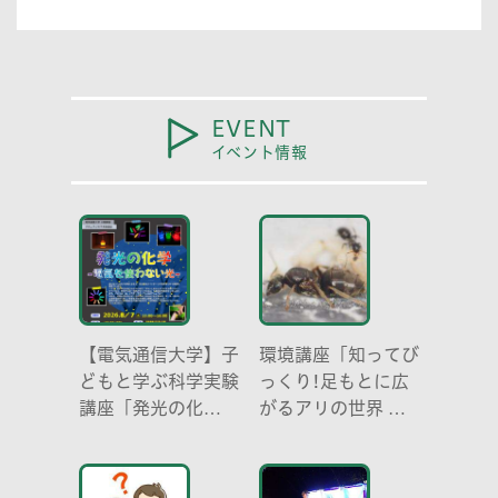
EVENT
イベント情報
【電気通信大学】子
環境講座「知ってび
どもと学ぶ科学実験
っくり!足もとに広
講座「発光の化
がるアリの世界 ア
学 -電気を使わな
リの働き方と社会の
い光-」
成り立ち、生態系に
おける役割」