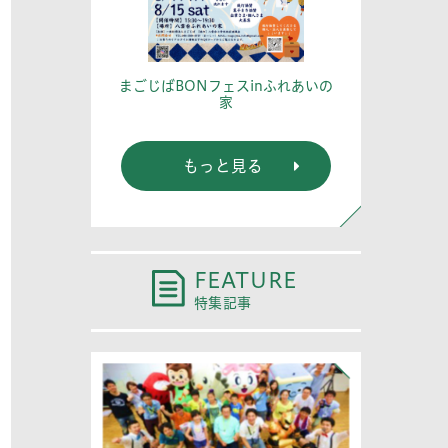
篤記念館に行
あなたの
まごじばBONフェスinふれあいの
家
もっと見る
FEATURE
特集記事