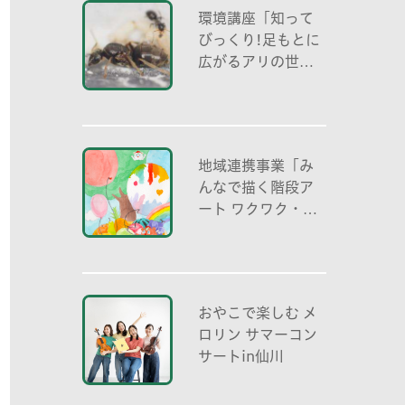
環境講座「知って
びっくり!足もとに
広がるアリの世界
アリの働き方と社
会の成り立ち、生
態系における役
割」
地域連携事業「み
んなで描く階段ア
ート ワクワク・自
分色の世界」
おやこで楽しむ メ
ロリン サマーコン
サートin仙川