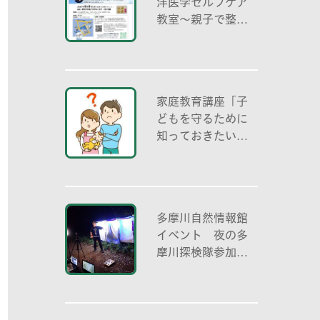
洋医学セルフケア
教室～親子で整え
る夏休み明けのこ
ころとからだ～
家庭教育講座「子
どもを守るために
知っておきたいこ
と「プライベート
ゾーン」どう伝え
る? (幼児編)」
多摩川自然情報館
イベント 夜の多
摩川探検隊参加者
募集