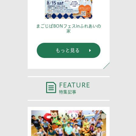
篤記念館に行
あなたの
まごじばBONフェスinふれあいの
家
もっと見る
FEATURE
特集記事