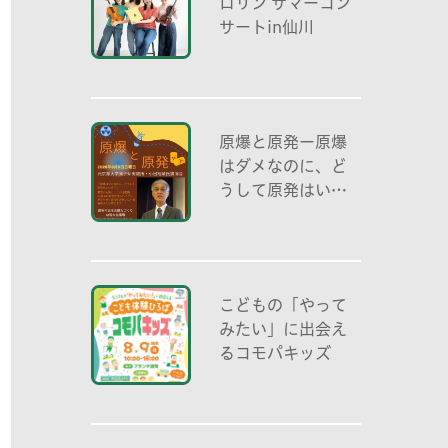
ロリン サマーコン
サートin仙川
原爆と原発ー原爆
はダメなのに、ど
うして原発はいい
の？ 元京都大学原
子炉実験所・小出
裕章氏講演会
こどもの「やって
みたい」に出会え
るコモパキッズ