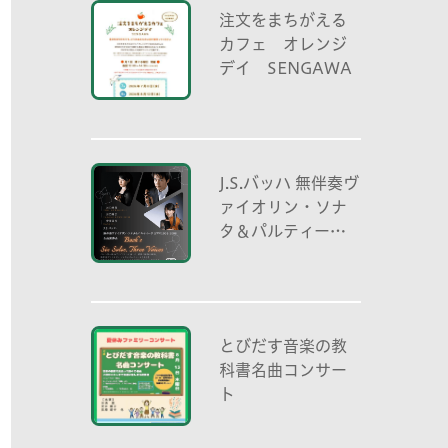
注文をまちがえる
カフェ オレンジ
デイ SENGAWA
J.S.バッハ 無伴奏ヴ
ァイオリン・ソナ
タ＆パルティータ
全曲演奏会 vl. 川
口祐貴 川口尭史 伊
東真奈
とびだす音楽の教
科書名曲コンサー
ト