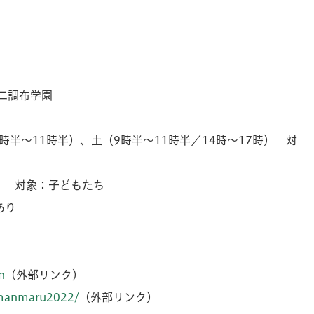
第二調布学園
時半～11時半）、土（9時半～11時半／14時～17時） 対
分） 対象：子どもたち
あり
n
（外部リンク）
/manmaru2022/
（外部リンク）