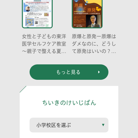
編)」
女性と子どもの東洋
原爆と原発ー原爆は
医学セルフケア教室
ダメなのに、どうし
～親子で整える夏休
て原発はいいの？
み明けのこころとか
元京都大学原子炉実
らだ～
験所・小出裕章氏講
もっと見る
演会
ちいきのけいじばん