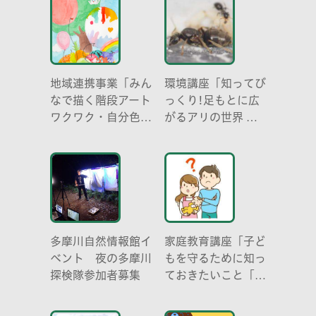
地域連携事業「みん
環境講座「知ってび
なで描く階段アート
っくり!足もとに広
ワクワク・自分色の
がるアリの世界 ア
世界」
リの働き方と社会の
成り立ち、生態系に
おける役割」
多摩川自然情報館イ
家庭教育講座「子ど
ベント 夜の多摩川
もを守るために知っ
探検隊参加者募集
ておきたいこと「プ
ライベートゾーン」
どう伝える? (幼児