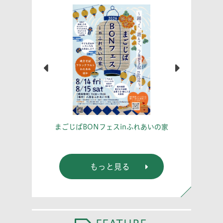
こう！
あな
まごじばBONフェスinふれあいの家
もっと見る