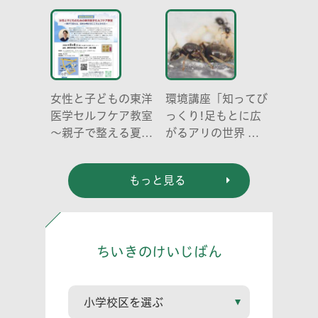
どう伝える? (幼児
編)」
女性と子どもの東洋
環境講座「知ってび
医学セルフケア教室
っくり!足もとに広
～親子で整える夏休
がるアリの世界 ア
み明けのこころとか
リの働き方と社会の
らだ～
成り立ち、生態系に
もっと見る
おける役割」
ちいきのけいじばん