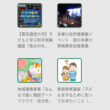
【電気通信大学】子
多摩川自然情報館イ
どもと学ぶ科学実験
ベント 夜の多摩川
講座「発光の化
探検隊参加者募集
学 -電気を使わな
い光-」
地域連携事業「みん
家庭教育講座「子ど
なで描く階段アート
もを守るために知っ
ワクワク・自分色の
ておきたいこと「プ
世界」
ライベートゾーン」