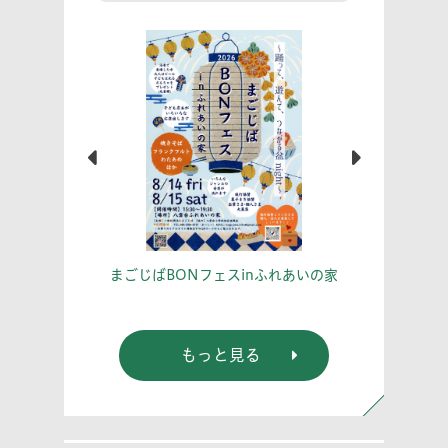
こう！
あな
まごじばBONフェスinふれあいの家
もっと見る