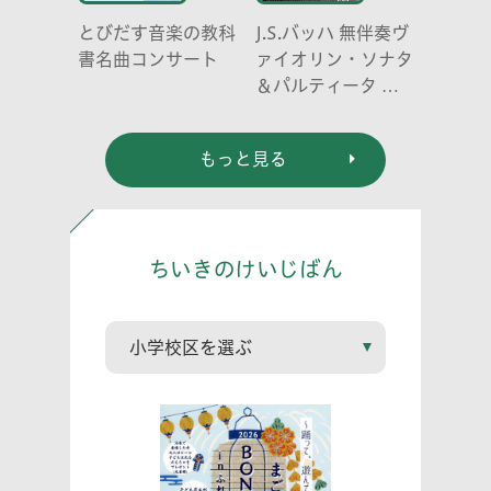
とびだす音楽の教科
J.S.バッハ 無伴奏ヴ
書名曲コンサート
ァイオリン・ソナタ
＆パルティータ 全
曲演奏会 vl. 川口
祐貴 川口尭史 伊東
もっと見る
真奈
ちいきのけいじばん