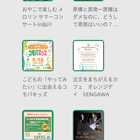
おやこで楽しむ メ
原爆と原発ー原爆は
ロリン サマーコン
ダメなのに、どうし
サートin仙川
て原発はいいの？
元京都大学原子炉実
験所・小出裕章氏講
演会
こどもの「やってみ
注文をまちがえるカ
たい」に出会えるコ
フェ オレンジデ
モパキッズ
イ SENGAWA