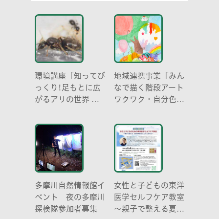
環境講座「知ってび
地域連携事業「みん
っくり!足もとに広
なで描く階段アート
がるアリの世界 ア
ワクワク・自分色の
リの働き方と社会の
世界」
成り立ち、生態系に
おける役割」
多摩川自然情報館イ
女性と子どもの東洋
ベント 夜の多摩川
医学セルフケア教室
探検隊参加者募集
～親子で整える夏休