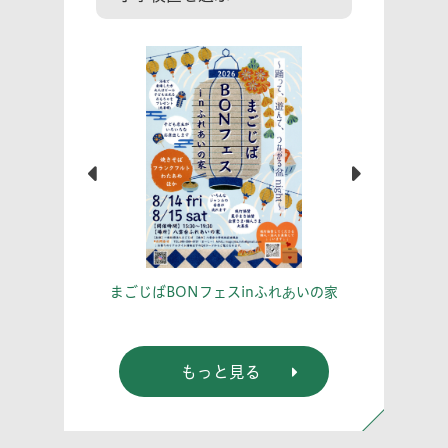
こう！
あな
まごじばBONフェスinふれあいの家
もっと見る