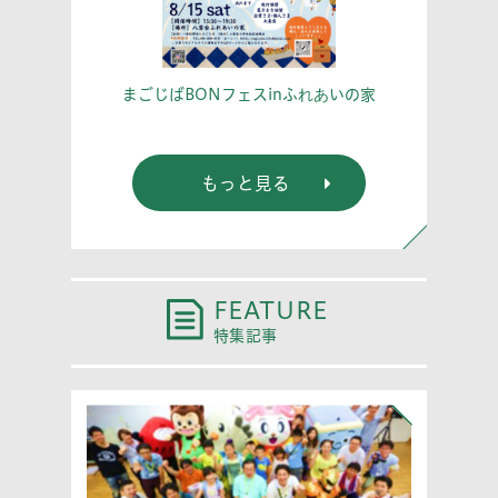
こう！
あな
まごじばBONフェスinふれあいの家
もっと見る
FEATURE
特集記事