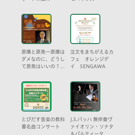
原爆と原発ー原爆は
注文をまちがえるカ
ダメなのに、どうし
フェ オレンジデ
て原発はいいの？
イ SENGAWA
元京都大学原子炉実
験所・小出裕章氏講
演会
とびだす音楽の教科
J.S.バッハ 無伴奏ヴ
書名曲コンサート
ァイオリン・ソナタ
＆パルティータ 全