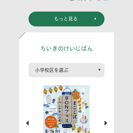
曲演奏会 vl. 川口
祐貴 川口尭史 伊東
もっと見る
真奈
ちいきのけいじばん