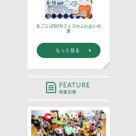
篤記念館に行
あなたの
まごじばBONフェスinふれあいの
家
もっと見る
FEATURE
特集記事