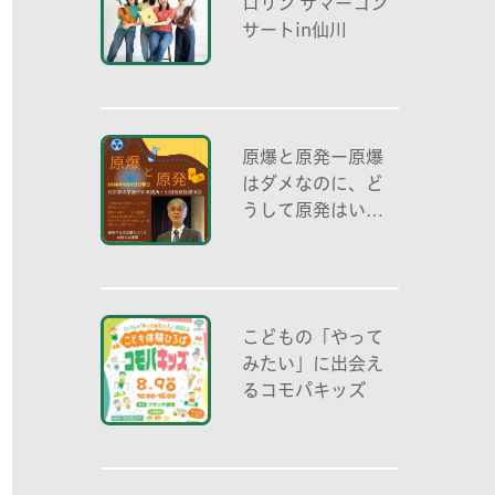
ロリン サマーコン
サートin仙川
原爆と原発ー原爆
はダメなのに、ど
うして原発はいい
の？ 元京都大学原
子炉実験所・小出
裕章氏講演会
こどもの「やって
みたい」に出会え
るコモパキッズ