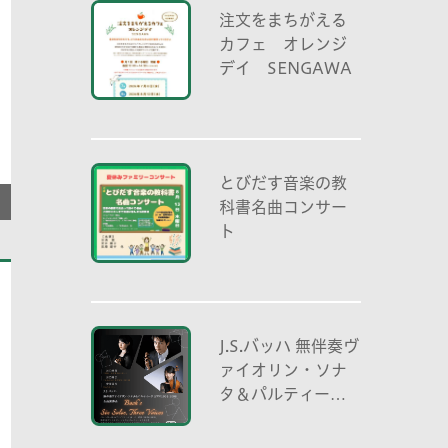
注文をまちがえる
カフェ オレンジ
デイ SENGAWA
とびだす音楽の教
科書名曲コンサー
ト
J.S.バッハ 無伴奏ヴ
ァイオリン・ソナ
タ＆パルティータ
全曲演奏会 vl. 川
口祐貴 川口尭史 伊