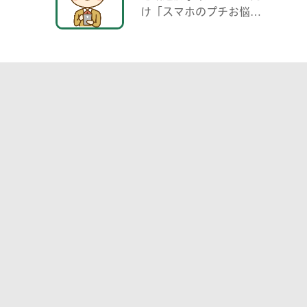
け「スマホのプチお悩み
相談 中高生がわかる範囲
でお助けします」