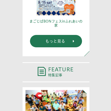
篤記念館に行
あなたの
まごじばBONフェスinふれあいの
家
もっと見る
FEATURE
特集記事