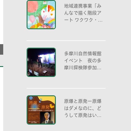
地域連携事業「み
んなで描く階段ア
ート ワクワク・自
分色の世界」
多摩川自然情報館
イベント 夜の多
摩川探検隊参加者
募集
原爆と原発ー原爆
はダメなのに、ど
うして原発はいい
の？ 元京都大学原
子炉実験所・小出