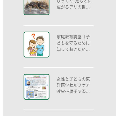
びっくり!足もとに
広がるアリの世界
アリの働き方と社
会の成り立ち、生
態系における役
割」
家庭教育講座「子
どもを守るために
知っておきたいこ
と「プライベート
ゾーン」どう伝え
る? (幼児編)」
女性と子どもの東
洋医学セルフケア
教室～親子で整え
る夏休み明けのこ
ころとからだ～