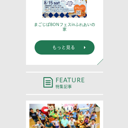
篤記念館に行
あなたの
まごじばBONフェスinふれあいの
家
もっと見る
FEATURE
特集記事