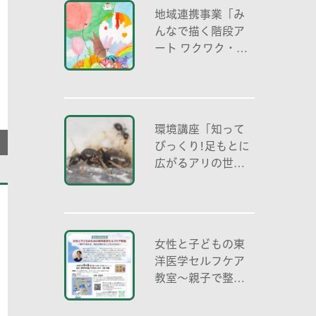
地域連携事業「み
んなで描く階段ア
ート ワクワク・自
分色の世界」
環境講座「知って
びっくり!足もとに
広がるアリの世界
アリの働き方と社
会の成り立ち、生
態系における役
割」
女性と子どもの東
洋医学セルフケア
教室～親子で整え
る夏休み明けのこ
ころとからだ～