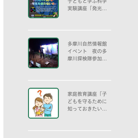
子どもと学ぶ科学
実験講座「発光の
化学 -電気を使わ
ない光-」
多摩川自然情報館
イベント 夜の多
摩川探検隊参加者
募集
家庭教育講座「子
どもを守るために
知っておきたいこ
と「プライベート
ゾーン」どう伝え
る? (幼児編)」