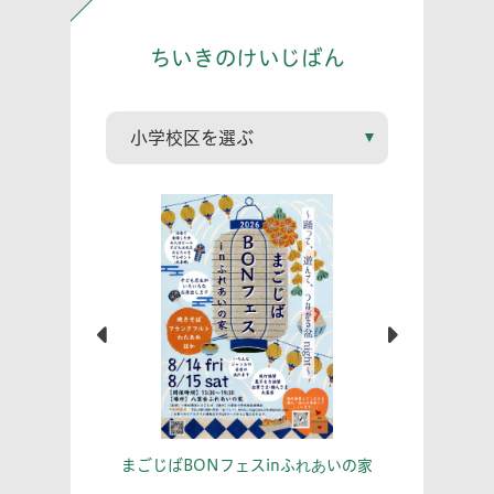
ちいきのけいじばん
こう！
あな
まごじばBONフェスinふれあいの家