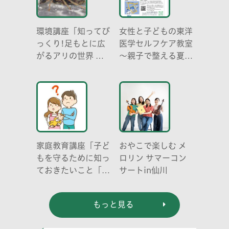
環境講座「知ってび
女性と子どもの東洋
っくり!足もとに広
医学セルフケア教室
がるアリの世界 ア
～親子で整える夏休
リの働き方と社会の
み明けのこころとか
成り立ち、生態系に
らだ～
おける役割」
家庭教育講座「子ど
おやこで楽しむ メ
もを守るために知っ
ロリン サマーコン
ておきたいこと「プ
サートin仙川
ライベートゾーン」
どう伝える? (幼児
もっと見る
編)」