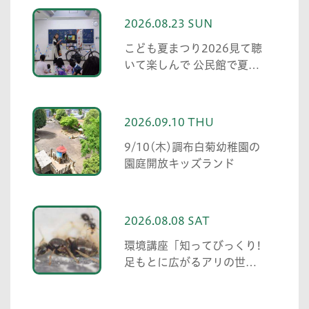
2026.08.23 SUN
こども夏まつり2026見て聴
いて楽しんで 公民館で夏の
思い出 紙芝居・親子マジッ
ク・大かるた・ウクレレ演
奏
2026.09.10 THU
9/10(木)調布白菊幼稚園の
園庭開放キッズランド
2026.08.08 SAT
環境講座「知ってびっくり!
足もとに広がるアリの世界
アリの働き方と社会の成り
立ち、生態系における役