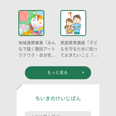
み明けのこころとか
リの働き方と社会の
らだ～
成り立ち、生態系に
おける役割」
地域連携事業「みん
家庭教育講座「子ど
なで描く階段アート
もを守るために知っ
ワクワク・自分色の
ておきたいこと「プ
世界」
ライベートゾーン」
どう伝える? (幼児
もっと見る
編)」
ちいきのけいじばん