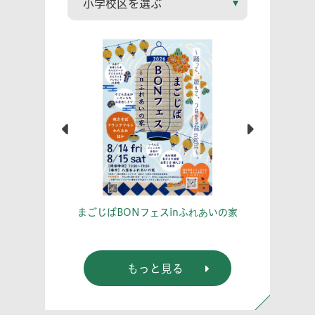
こう！
あな
まごじばBONフェスinふれあいの家
もっと見る