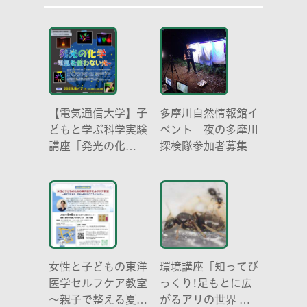
【電気通信大学】子
多摩川自然情報館イ
どもと学ぶ科学実験
ベント 夜の多摩川
講座「発光の化
探検隊参加者募集
学 -電気を使わな
い光-」
女性と子どもの東洋
環境講座「知ってび
医学セルフケア教室
っくり!足もとに広
～親子で整える夏休
がるアリの世界 ア