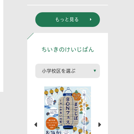
る? (幼児編)」
もっと見る
ちいきのけいじばん