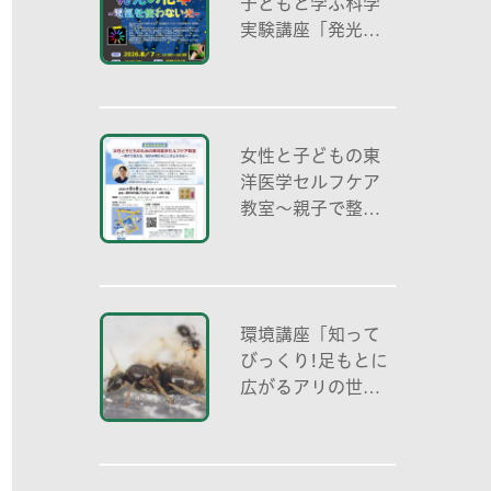
子どもと学ぶ科学
実験講座「発光の
化学 -電気を使わ
ない光-」
女性と子どもの東
洋医学セルフケア
教室～親子で整え
る夏休み明けのこ
ころとからだ～
環境講座「知って
びっくり!足もとに
広がるアリの世界
アリの働き方と社
会の成り立ち、生
態系における役