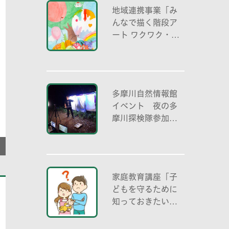
割」
地域連携事業「み
んなで描く階段ア
ート ワクワク・自
分色の世界」
多摩川自然情報館
イベント 夜の多
摩川探検隊参加者
募集
家庭教育講座「子
どもを守るために
知っておきたいこ
と「プライベート
ゾーン」どう伝え