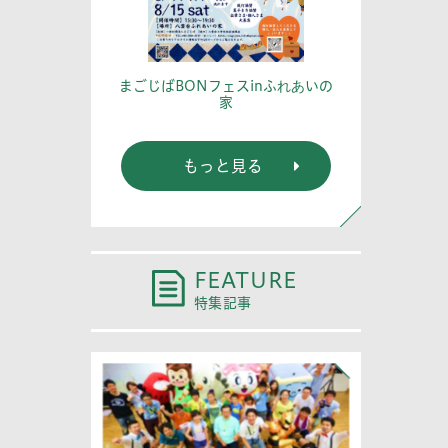
篤記念館に行
あなたの
まごじばBONフェスinふれあいの
家
もっと見る
FEATURE
特集記事