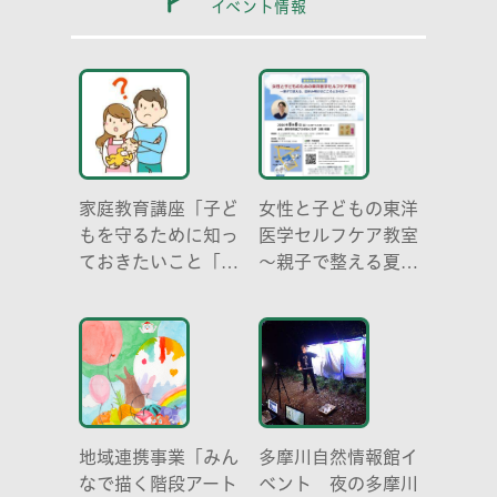
イベント情報
家庭教育講座「子ど
女性と子どもの東洋
もを守るために知っ
医学セルフケア教室
ておきたいこと「プ
～親子で整える夏休
ライベートゾーン」
み明けのこころとか
どう伝える? (幼児
らだ～
編)」
地域連携事業「みん
多摩川自然情報館イ
なで描く階段アート
ベント 夜の多摩川