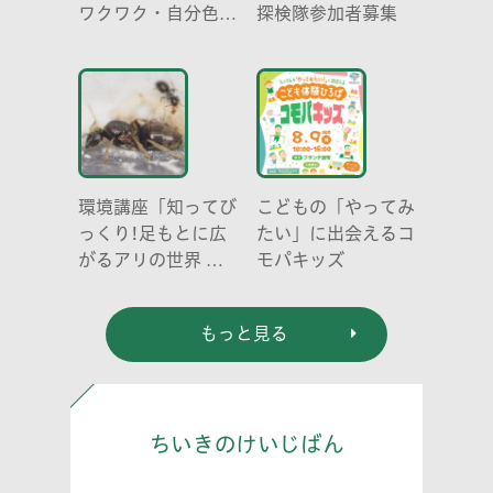
ワクワク・自分色の
探検隊参加者募集
世界」
環境講座「知ってび
こどもの「やってみ
っくり!足もとに広
たい」に出会えるコ
がるアリの世界 ア
モパキッズ
リの働き方と社会の
成り立ち、生態系に
もっと見る
おける役割」
ちいきのけいじばん