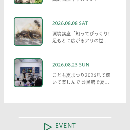
2026.08.08 SAT
環境講座「知ってびっくり!
足もとに広がるアリの世界
アリの働き方と社会の成り
立ち、生態系における役
割」
2026.08.23 SUN
こども夏まつり2026見て聴
いて楽しんで 公民館で夏の
思い出 紙芝居・親子マジッ
ク・大かるた・ウクレレ演
奏
EVENT