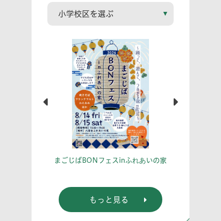
こう！
あな
まごじばBONフェスinふれあいの家
もっと見る