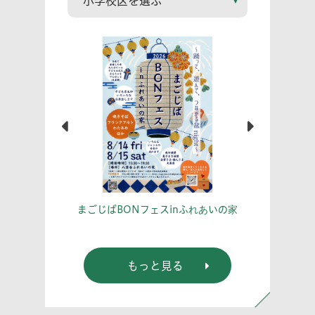
こう！
あな
まごじばBONフェスinふれあいの家
もっと見る