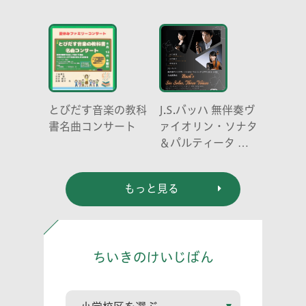
元京都大学原子炉実
験所・小出裕章氏講
演会
とびだす音楽の教科
J.S.バッハ 無伴奏ヴ
書名曲コンサート
ァイオリン・ソナタ
＆パルティータ 全
曲演奏会 vl. 川口
祐貴 川口尭史 伊東
もっと見る
真奈
ちいきのけいじばん