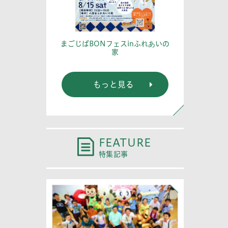
篤記念館に行
あなたの
まごじばBONフェスinふれあいの
家
もっと見る
FEATURE
特集記事