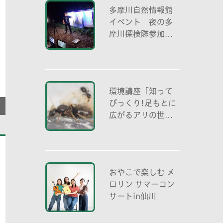
多摩川自然情報館
イベント 夜の多
摩川探検隊参加者
募集
環境講座「知って
びっくり!足もとに
広がるアリの世界
アリの働き方と社
会の成り立ち、生
態系における役
割」
おやこで楽しむ メ
ロリン サマーコン
サートin仙川