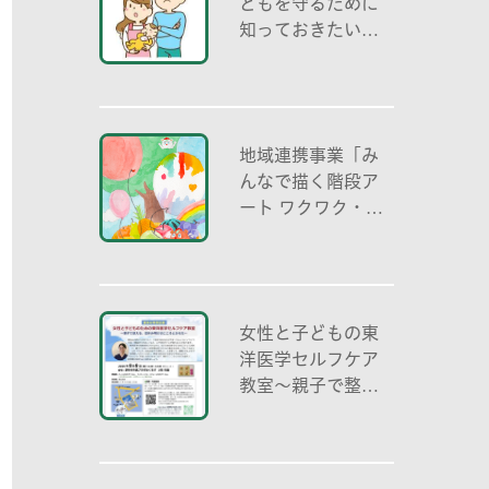
どもを守るために
知っておきたいこ
と「プライベート
ゾーン」どう伝え
る? (幼児編)」
地域連携事業「み
んなで描く階段ア
ート ワクワク・自
分色の世界」
女性と子どもの東
洋医学セルフケア
教室～親子で整え
る夏休み明けのこ
ころとからだ～