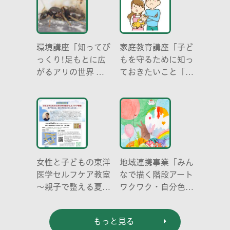
環境講座「知ってび
家庭教育講座「子ど
っくり!足もとに広
もを守るために知っ
がるアリの世界 ア
ておきたいこと「プ
リの働き方と社会の
ライベートゾーン」
成り立ち、生態系に
どう伝える? (幼児
おける役割」
編)」
女性と子どもの東洋
地域連携事業「みん
医学セルフケア教室
なで描く階段アート
～親子で整える夏休
ワクワク・自分色の
み明けのこころとか
世界」
らだ～
もっと見る