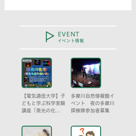
どう伝える? (幼児編)」
EVENT
イベント情報
【電気通信大学】子
多摩川自然情報館イ
どもと学ぶ科学実験
ベント 夜の多摩川
講座「発光の化
探検隊参加者募集
学 -電気を使わな
い光-」