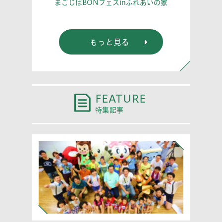
こう！
あな
まごじばBONフェスinふれあいの家
もっと見る
FEATURE
特集記事