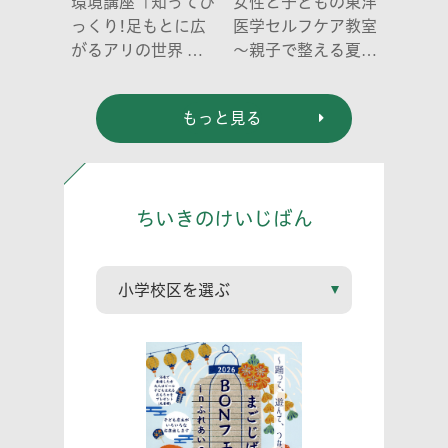
環境講座「知ってび
女性と子どもの東洋
っくり!足もとに広
医学セルフケア教室
がるアリの世界 ア
～親子で整える夏休
リの働き方と社会の
み明けのこころとか
成り立ち、生態系に
らだ～
もっと見る
おける役割」
ちいきのけいじばん