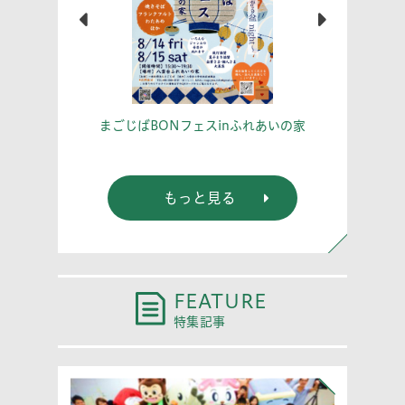
こう！
あな
まごじばBONフェスinふれあいの家
もっと見る
FEATURE
特集記事