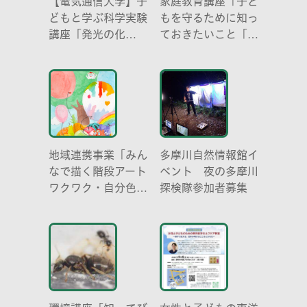
【電気通信大学】子
家庭教育講座「子ど
どもと学ぶ科学実験
もを守るために知っ
講座「発光の化
ておきたいこと「プ
学 -電気を使わな
ライベートゾーン」
い光-」
どう伝える? (幼児
編)」
地域連携事業「みん
多摩川自然情報館イ
なで描く階段アート
ベント 夜の多摩川
ワクワク・自分色の
探検隊参加者募集
世界」