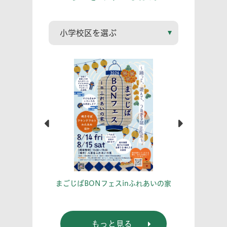
こう！
あな
まごじばBONフェスinふれあいの家
もっと見る