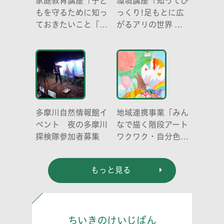
家庭教育講座「子ど
環境講座「知ってび
もを守るために知っ
っくり!足もとに広
ておきたいこと「プ
がるアリの世界 ア
ライベートゾーン」
リの働き方と社会の
どう伝える? (幼児
成り立ち、生態系に
編)」
おける役割」
多摩川自然情報館イ
地域連携事業「みん
ベント 夜の多摩川
なで描く階段アート
探検隊参加者募集
ワクワク・自分色の
世界」
もっと見る
ちいきのけいじばん