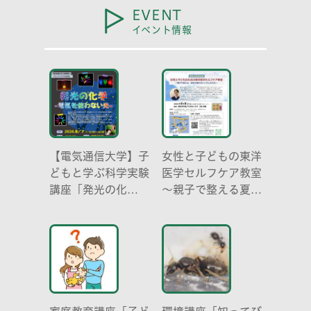
EVENT
イベント情報
【電気通信大学】子
女性と子どもの東洋
どもと学ぶ科学実験
医学セルフケア教室
講座「発光の化
～親子で整える夏休
学 -電気を使わな
み明けのこころとか
い光-」
らだ～